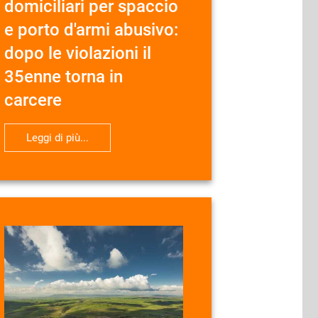
domiciliari per spaccio
e porto d'armi abusivo:
dopo le violazioni il
35enne torna in
carcere
Leggi di più...