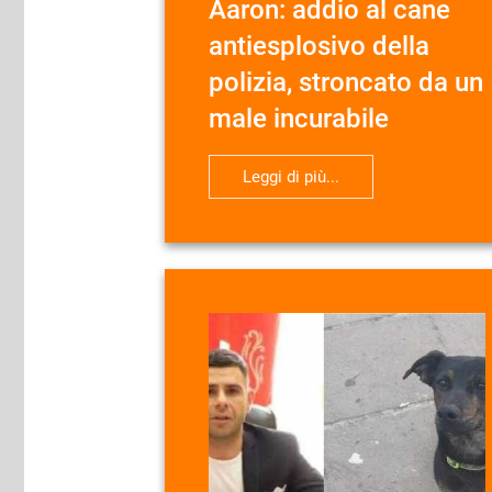
Aaron: addio al cane
antiesplosivo della
polizia, stroncato da un
male incurabile
Leggi di più...