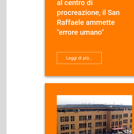
al centro di
procreazione, il San
Raffaele ammette
"errore umano"
Leggi di più...