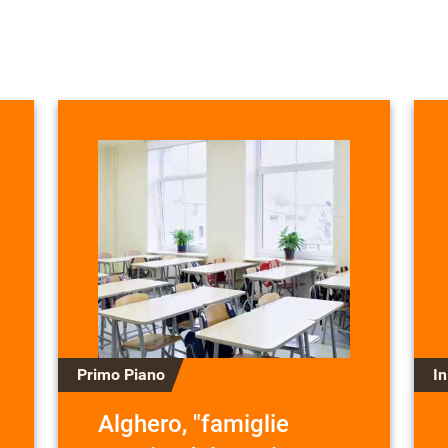
Primo Piano
I
Alghero, "famiglie