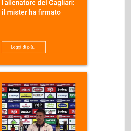
l'allenatore del Cagliari:
il mister ha firmato
Leggi di più...