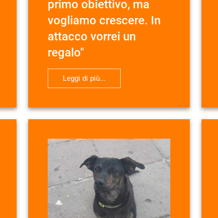
primo obiettivo, ma
vogliamo crescere. In
attacco vorrei un
regalo"
Leggi di più...