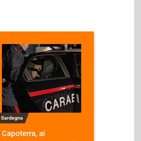
n Sardegna
Capoterra, ai