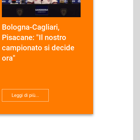
Bologna-Cagliari,
Pisacane: "Il nostro
campionato si decide
ora"
Leggi di più...