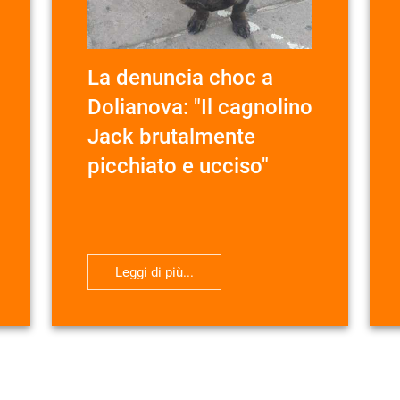
La denuncia choc a
Dolianova: "Il cagnolino
Jack brutalmente
picchiato e ucciso"
Leggi di più...