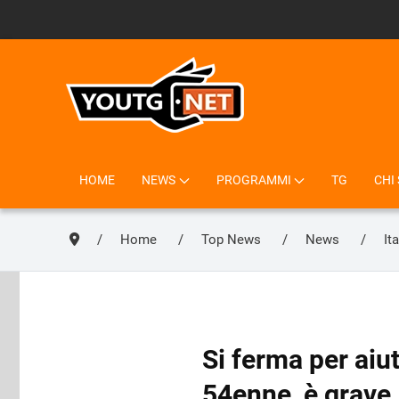
HOME
NEWS
PROGRAMMI
TG
CHI
Home
Top News
News
It
Si ferma per aiut
54enne, è grave