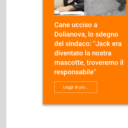
Cane ucciso a
Dolianova, lo sdegno
del sindaco: "Jack era
diventato la nostra
mascotte, troveremo il
responsabile"
Leggi di più...