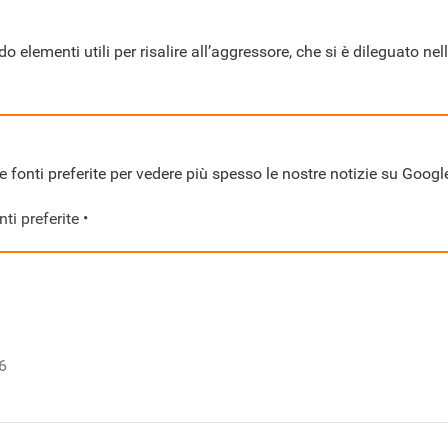
do elementi utili per risalire all’aggressore, che si è dileguato 
 fonti preferite per vedere più spesso le nostre notizie su Googl
ti preferite •
6