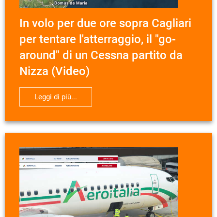
In volo per due ore sopra Cagliari
per tentare l'atterraggio, il "go-
around" di un Cessna partito da
Nizza (Video)
Leggi di più...