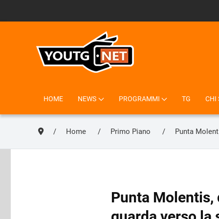
HOME
NEWS
PROGRAMMI
TG
CHI
Home
Primo Piano
Punta Molentis
Punta Molentis, 
guarda verso la s