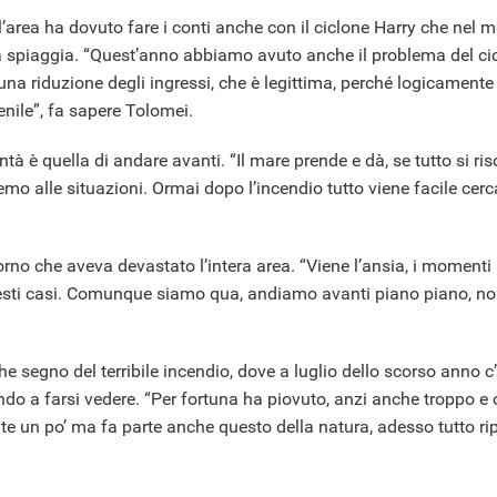
 l’area ha dovuto fare i conti anche con il ciclone Harry che nel m
la spiaggia. “Quest’anno abbiamo avuto anche il problema del ci
una riduzione degli ingressi, che è legittima, perché logicamente
enile”, fa sapere Tolomei.
ntà è quella di andare avanti. “Il mare prende e dà, se tutto si ri
remo alle situazioni. Ormai dopo l’incendio tutto viene facile cer
orno che aveva devastato l’intera area. “Viene l’ansia, i momenti 
uesti casi. Comunque siamo qua, andiamo avanti piano piano, no
e segno del terribile incendio, dove a luglio dello scorso anno 
ando a farsi vedere. “Per fortuna ha piovuto, anzi anche troppo e 
e un po’ ma fa parte anche questo della natura, adesso tutto rip