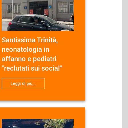
Santissima Trinità,
neonatologia in
affanno e pediatri
"reclutati sui social"
Leggi di più...