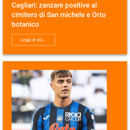
Cagliari: zanzare positive al
cimitero di San michele e Orto
botanico
Leggi di più...