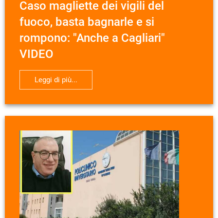
Caso magliette dei vigili del
fuoco, basta bagnarle e si
rompono: "Anche a Cagliari"
VIDEO
Leggi di più...