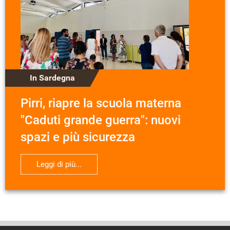
In Sardegna
Pirri, riapre la scuola materna
"Caduti grande guerra": nuovi
spazi e più sicurezza
Leggi di più...