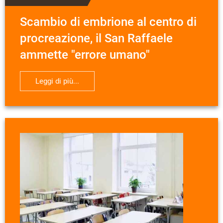
Scambio di embrione al centro di
procreazione, il San Raffaele
ammette "errore umano"
Leggi di più...