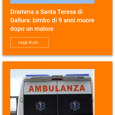
Dramma a Santa Teresa di
Gallura: bimbo di 9 anni muore
dopo un malore
Leggi di più...