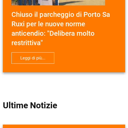
Chiuso il parcheggio di Porto Sa
Ruxi per le nuove norme
anticendio: "Delibera molto
restrittiva"
Leggi di più...
Ultime Notizie