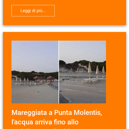
Leggi di più...
Mareggiata a Punta Molentis,
l'acqua arriva fino allo