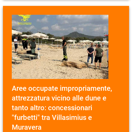
Aree occupate impropriamente,
attrezzatura vicino alle dune e
tanto altro: concessionari
"furbetti" tra Villasimius e
Muravera