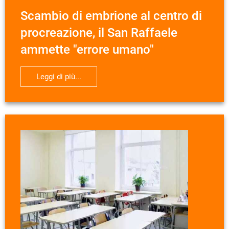
Scambio di embrione al centro di
procreazione, il San Raffaele
ammette "errore umano"
Leggi di più...