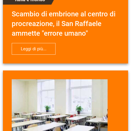
Scambio di embrione al centro di
procreazione, il San Raffaele
ammette "errore umano"
Leggi di più...