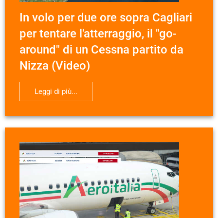
In volo per due ore sopra Cagliari
per tentare l'atterraggio, il "go-
around" di un Cessna partito da
Nizza (Video)
Leggi di più...