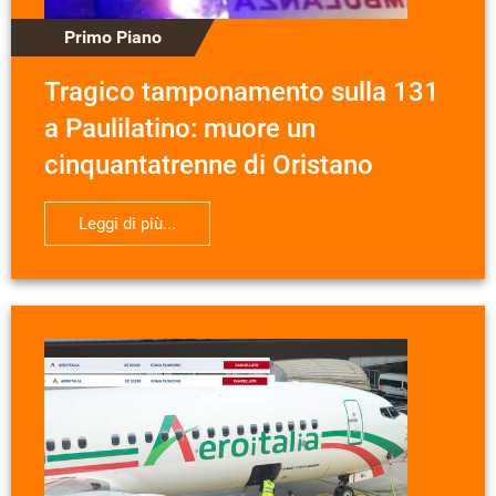
Primo Piano
Tragico tamponamento sulla 131
a Paulilatino: muore un
cinquantatrenne di Oristano
Leggi di più...