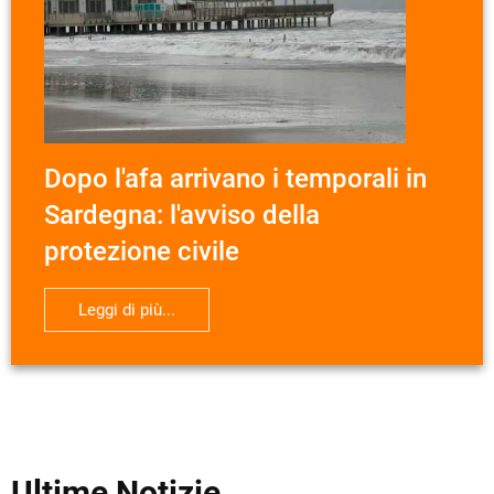
Dopo l'afa arrivano i temporali in
Sardegna: l'avviso della
protezione civile
Leggi di più...
Ultime Notizie