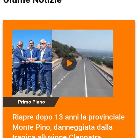
Primo Piano
Riapre dopo 13 anni la provinciale
Monte Pino, danneggiata dalla
tragica alluvione Cleopatra