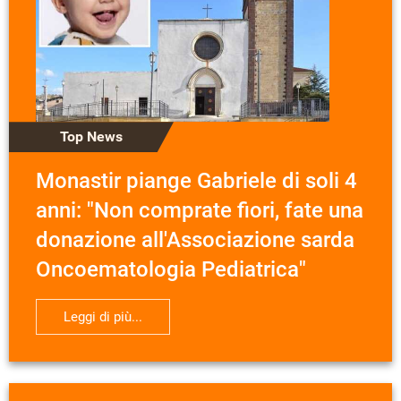
Top News
Monastir piange Gabriele di soli 4
anni: "Non comprate fiori, fate una
donazione all'Associazione sarda
Oncoematologia Pediatrica"
Leggi di più...