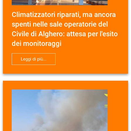
Climatizzatori riparati, ma ancora
spenti nelle sale operatorie del
Civile di Alghero: attesa per l'esito
dei monitoraggi
Leggi di più...