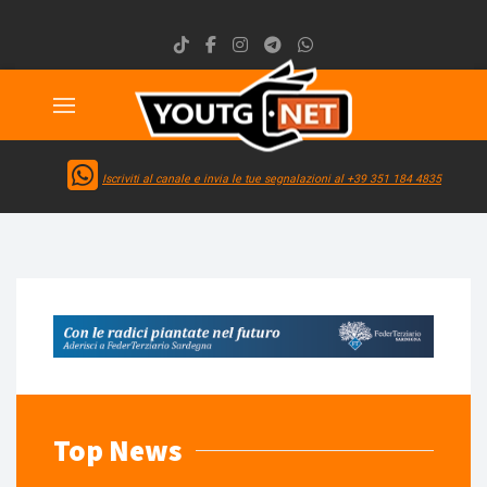
Iscriviti al canale e invia le tue segnalazioni al +39 351 184 4835
Top News